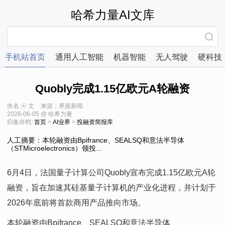
哈希力量AI文库
手机站首页
通用人工智能
机器智能
无人驾驶
硬科技
Quobly完成1.15亿欧元A轮融资
佚名 ☉ 文
来源：界面新闻
2026-06-05 @ 哈希力量
归集存档:
首页
>
AI业界
>
投融资简报库
人工摘要：本轮融资由Bpifrance、SEALSQ和意法半导体
（STMicroelectronics）领投...
6月4日，法国量子计算公司Quobly宣布完成1.15亿欧元A轮
融资，旨在加速其硅基量子计算机的产业化进程，并计划于
2026年底前将首款商用产品推向市场。
本轮融资由Bpifrance、SEALSQ和意法半导体