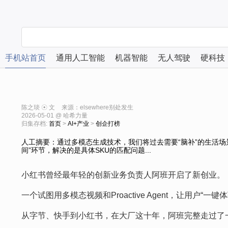
手机站首页
通用人工智能
机器智能
无人驾驶
硬科技
陈之琰 ☉ 文
来源：elsewhere别处发生
2026-05-01 @ 哈希力量
归集存档:
首页
>
AI+产业
>
创企打榜
人工摘要：通过多模态生成技术，我们将过去需要“脑补”的生活场
间”环节，解决的是具体SKU的匹配问题...
小红书曾经最年轻的创新业务负责人阿班开启了新创业。
一个试图用多模态视频和Proactive Agent，让用户“
从字节、快手到小红书，在大厂这十年，阿班完整走过了一