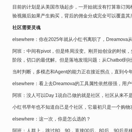
目前的计划是从美国市场起步，一开始就没有打算靠订阅模式来作
验视频后如果产生购买，背后的佣金分成完全可以覆盖其
社区需要灵魂
elsewhere：你在2025年就从小红书离职了，Dream
阿班：中间有pivot，但是终局没变。刚开始创业的时候，
阶段，切口的最优解。但是落地发现问题：从Chatbot
当时判断，多模态和Agent的能力正在接近拐点，直到
elsewhere：看上去Dreamova的工具属性依然很
阿班：没人可以Day 1说自己做的就是社区，社区从来不
小红书早年也不知道自己是个社区，它最初只是一个购物
elsewhere：这一次，你是怎么选的？
阿班：人群上，跳过80、90，直接00后。80后、90后