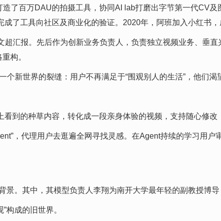
了百万DAU的拍摄工具，协同AI lab打磨出字节第一代CV及图像
U、并完成了工具向社区及商业化的验证。2020年，阿班加入小红
文超汇报。先后作为创新业务负责人，负责独立视频业务、垂直
略重构。
一个新世界的裂缝：用户不再满足于“围观别人的生活”，他们渴望
interest上看到的种草内容，转化成一段亲身体验的视频，支持随
身Agent”，代理用户去逛遍全网寻找灵感。在Agent持续的学习
源等背景。其中，其模型负责人李翔为南开大学最年轻的副教授博
观”构成的旧世界。