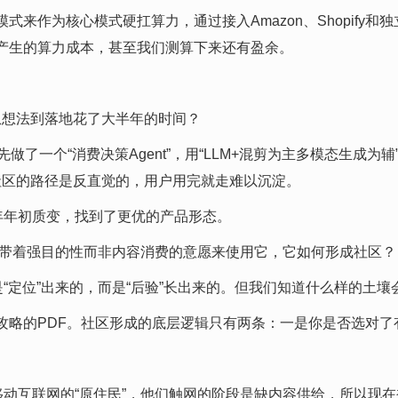
为核心模式硬扛算力，通过接入Amazon、Shopify和独立站
产生的算力成本，甚至我们测算下来还有盈余。
ova从想法到落地花了大半年的时间？
先做了一个“消费决策Agent”，用“LLM+混剪为主多模态生
到社区的路径是反直觉的，用户用完就走难以沉淀。
今年年初质变，找到了更优的产品形态。
强，用户带着强目的性而非内容消费的意愿来使用它，它如何形成社区？
是“定位”出来的，而是“后验”长出来的。但我们知道什么样的土
攻略的PDF。社区形成的底层逻辑只有两条：一是你是否选对了
是移动互联网的“原住民”，他们触网的阶段是缺内容供给，所以现在