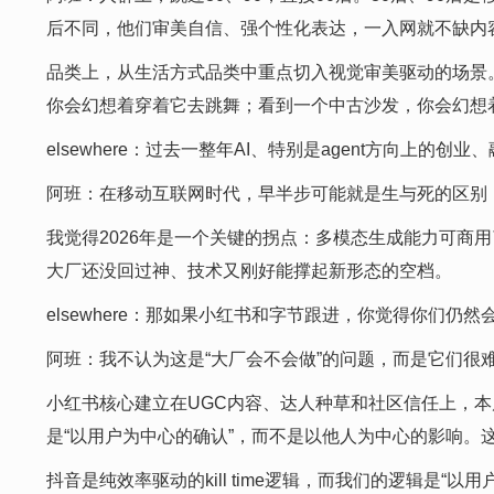
后不同，他们审美自信、强个性化表达，一入网就不缺内容
品类上，从生活方式品类中重点切入视觉审美驱动的场景。
你会幻想着穿着它去跳舞；看到一个中古沙发，你会幻想着
elsewhere：过去一整年AI、特别是agent方向上的创业
阿班：在移动互联网时代，早半步可能就是生与死的区别；
我觉得2026年是一个关键的拐点：多模态生成能力可商
大厂还没回过神、技术又刚好能撑起新形态的空档。
elsewhere：那如果小红书和字节跟进，你觉得你们仍然
阿班：我不认为这是“大厂会不会做”的问题，而是它们很
小红书核心建立在UGC内容、达人种草和社区信任上，本质
是“以用户为中心的确认”，而不是以他人为中心的影响。
抖音是纯效率驱动的kill time逻辑，而我们的逻辑