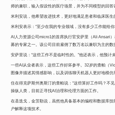
师的兼职，输入假设性的医疗场景，并为不同模型的回答评
米利安说，他希望改进技术，更好地满足患者和临床医生
米利安表示：“至少在我的专业领域，没有多少工作能给你
AI人力资源公司micro1的首席执行官安萨里（Ali An
募的专家之一。该公司目前雇佣了数万名以兼职为主的数据
安萨里说：“这些工作不是临时性的。”他还表示，他预计
一些AI从业者表示，这些工作好坏参半。32岁的查帕（Vic
图像并描述其情感影响，以及训练聊天机器人更好地模仿
住在得克萨斯州奥斯汀的查帕说：“这些算好工作吗？不见
操纵人类，目前正寻找AI治理和伦理方面的工作。
在圣迭戈，金茨勒说，虽然他具备基本的编程和数据库技
户解释这项技术。