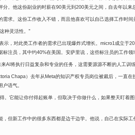
分。他这份副业的时薪在90美元到200美元之间，自去年以来总
的需求。这份工作收入不错，而且他喜欢可以自己选择工作时间
这种灵活性。”
sari）表示，对此类工作者的需求已出现爆炸式增长。micro1成立
标注员，其中约40%在美国。安萨里说，这些标注员的工作领
未来AI将执行日益复杂和专业的任务，这需要源源不断的人工训
toria Chapa）去年从Meta的知识产权专员岗位被裁后，一
用户语气。
得。它能让你付得起账单，但取决于你做什么，如果整天盯着图像
能，但新工作中的很多东西都是边干边学。他说，自己在实际工