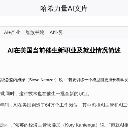
哈希力量AI文库
AI+产业
智族书院
AI业界
AI在美国当前催生新职业及就业情况简述
与创新高级总监内姆泽（Steve Nemzer）说：“若要训练一个模型能更擅
但与此同时，这种技术也在催生一批全新的职业。
2025年间，AI在美国创造了64万个工作岗位，其中包括AI主管和
，”领英的经济主管坎滕加（Kory Kantenga）说。“但就