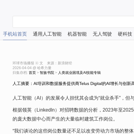
手机站首页
通用人工智能
机器智能
无人驾驶
硬科技
环球市场播报 ☉ 文
来源：新浪财经
2026-04-04 @ 哈希力量
归集存档:
首页
>
智族书院
>
人类就业困境及AI技能专辑
人工摘要：AI培训和数据服务提供商Telus Digital的AI增长
人工智能（AI）的发展令人担忧其会成为“就业杀手”，
根据领英（LinkedIn）对招聘数据的分析，2023年至
的庞大数据中心而产生的大量临时建筑工作岗位。
“我们谈论的这些岗位数量还不足以改变劳动力市场的整体走向