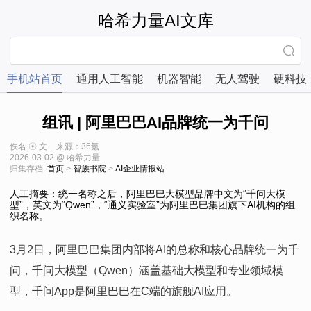
哈希力量AI文库
手机站首页
通用人工智能
机器智能
无人驾驶
硬科技
组讯 | 阿里巴巴AI品牌统一为千问
佚名 ☉ 文
来源：36氪
2026-03-02 @ 哈希力量
归集存档:
首页
>
智族书院
>
AI企业情报站
人工摘要：统一名称之后，阿里巴巴大模型品牌中文为“千问大模
型”，英文为“Qwen”，“通义实验室”为阿里巴巴集团旗下AI机构的组
织名称。
3月2日，阿里巴巴集团内部将AI的总称和核心品牌统一为千
问，千问大模型（Qwen）涵盖基础大模型和专业领域模
型，千问App是阿里巴巴在C端的旗舰AI应用。