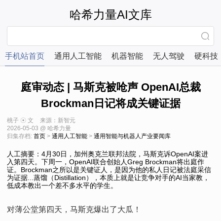
哈希力量AI文库
手机站首页
通用人工智能
机器智能
无人驾驶
硬科技
庭审动态 | 马斯克被呛声 OpenAI总裁
Brockman日记将成关键证据
桃子 ☉ 文
来源：新智元
2026-05-03 @ 哈希力量
归集存档:
首页
>
通用人工智能
>
通用智能与机器人产业要闻库
人工摘要：4月30日，加州奥克兰联邦法院，马斯克诉OpenAI案进
入第四天。下周一，OpenAI联合创始人Greg Brockman将出庭作
证。Brockman之所以是关键证人，是因为他的私人日记被法庭采信
为证据...蒸馏（Distillation），本质上就是让竞争对手的AI当家教，
低成本教出一个差不多水平的学生。
对薄公堂第四天，马斯克爆出了大瓜！