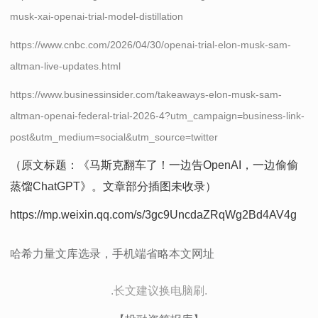
musk-xai-openai-trial-model-distillation
https://www.cnbc.com/2026/04/30/openai-trial-elon-musk-sam-
altman-live-updates.html
https://www.businessinsider.com/takeaways-elon-musk-sam-
altman-openai-federal-trial-2026-4?utm_campaign=business-link-
post&utm_medium=social&utm_source=twitter
（原文标题：《马斯克翻车了！一边告OpenAI，一边偷偷
蒸馏ChatGPT》。文章部分插图未收录）
https://mp.weixin.qq.com/s/3gc9UncdaZRqWg2Bd4AV4g
哈希力量文库选录，手机端省略本文网址
.长文建议换电脑刷.