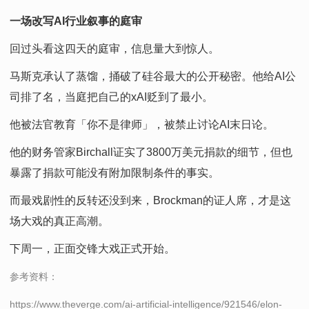
一场改写AI行业叙事的庭审
回过头看这四天的庭审，信息量大到惊人。
马斯克承认了蒸馏，捅破了硅谷最大的公开秘密。他给AI公
司排了名，当庭把自己的xAI贬到了最小。
他被法官教育「你不是律师」，被禁止讨论AI末日论。
他的财务管家Birchall证实了3800万美元捐款的细节，但也
暴露了捐款可能没有附加限制条件的事实。
而最戏剧性的反转还没到来，Brockman的证人席，才是这
场大戏的真正高潮。
下周一，正面交锋大戏正式开始。
参考资料：
https://www.theverge.com/ai-artificial-intelligence/921546/elon-